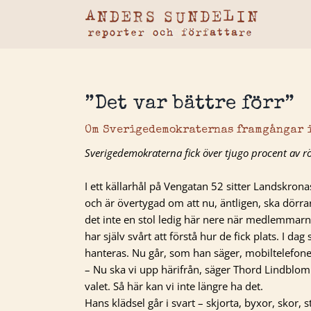
Fortsätt
till
innehållet
”Det var bättre förr”
Om Sverigedemokraternas framgångar 
Sverigedemokraterna fick över tjugo procent av rö
I ett källarhål på Vengatan 52 sitter Landskron
och är övertygad om att nu, äntligen, ska dörrar
det inte en stol ledig här nere när medlemmarna
har själv svårt att förstå hur de fick plats. I d
hanteras. Nu går, som han säger, mobiltelefonen 
– Nu ska vi upp härifrån, säger Thord Lindblom 
valet. Så här kan vi inte längre ha det.
Hans klädsel går i svart – skjorta, byxor, skor,