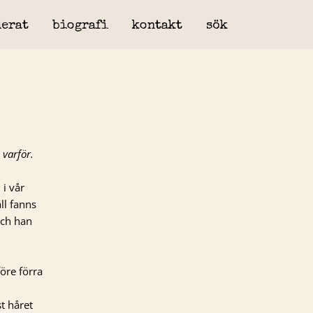
erat
biografi
kontakt
sök
 varför.
 i vår
ll fanns
och han
öre förra
t håret