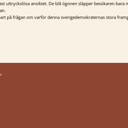
tast uttryckslösa ansiktet. De blå ögonen släpper besökaren bara 
an.
art på frågan om varför denna sverigedemokraternas stora framg
b