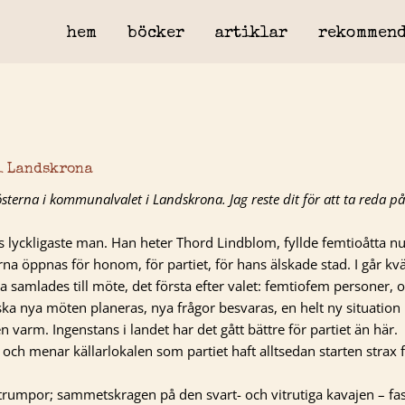
hem
böcker
artiklar
rekommend
i Landskrona
sterna i kommunalvalet i Landskrona. Jag reste dit för att ta reda på
as lyckligaste man. Han heter Thord Lindblom, fyllde femtioåtta nu
na öppnas för honom, för partiet, för hans älskade stad. I går kvä
 samlades till möte, det första efter valet: femtiofem personer, 
ag ska nya möten planeras, nya frågor besvaras, en helt ny situation
varm. Ingenstans i landet har det gått bättre för partiet än här.
och menar källarlokalen som partiet haft alltsedan starten strax f
 strumpor; sammetskragen på den svart- och vitrutiga kavajen – fas