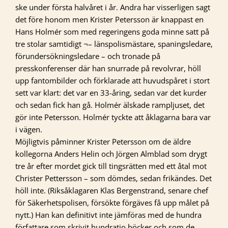
ske under första halvåret i år. Andra har visserligen sagt
det före honom men Krister Petersson är knappast en
Hans Holmér som med regeringens goda minne satt på
tre stolar samtidigt ¬– länspolismästare, spaningsledare,
förundersökningsledare – och tronade på
presskonferenser där han snurrade på revolvrar, höll
upp fantombilder och förklarade att huvudspåret i stort
sett var klart: det var en 33-åring, sedan var det kurder
och sedan fick han gå. Holmér älskade rampljuset, det
gör inte Petersson. Holmér tyckte att åklagarna bara var
i vägen.
Möjligtvis påminner Krister Petersson om de äldre
kollegorna Anders Helin och Jörgen Almblad som drygt
tre år efter mordet gick till tingsrätten med ett åtal mot
Christer Pettersson – som dömdes, sedan frikändes. Det
höll inte. (Riksåklagaren Klas Bergenstrand, senare chef
för Säkerhetspolisen, försökte förgäves få upp målet på
nytt.) Han kan definitivt inte jämföras med de hundra
författare som skrivit hundratio böcker och som de