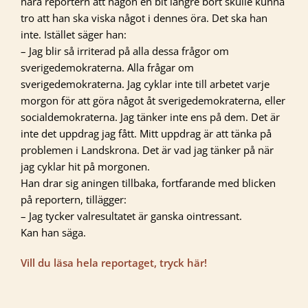
nära reportern att någon en bit längre bort skulle kunna
tro att han ska viska något i dennes öra. Det ska han
inte. Istället säger han:
– Jag blir så irriterad på alla dessa frågor om
sverigedemokraterna. Alla frågar om
sverigedemokraterna. Jag cyklar inte till arbetet varje
morgon för att göra något åt sverigedemokraterna, eller
socialdemokraterna. Jag tänker inte ens på dem. Det är
inte det uppdrag jag fått. Mitt uppdrag är att tänka på
problemen i Landskrona. Det är vad jag tänker på när
jag cyklar hit på morgonen.
Han drar sig aningen tillbaka, fortfarande med blicken
på reportern, tillägger:
– Jag tycker valresultatet är ganska ointressant.
Kan han säga.
Vill du läsa hela reportaget, tryck här!