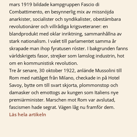
mars 1919 bildade kampgruppen Fascio di
Combattimento, en besynnerlig mix av missnöjda
anarkister, socialister och syndikalister, obestämbara
revolutionärer och villrådiga krigsveteraner: en
blandprodukt med oklar inriktning, sammanhållna av
stark nationalism. I valet till parlamentet samma år
skrapade man ihop fyratusen röster. I bakgrunden fanns
världskrigets fasor, strejker som lamslog industrin, hot
om en kommunistisk revolution.
Tre år senare, 30 oktober 1922, anlände Mussolini till
Rom med nattåget från Milano, checkade in på Hotel
Savoy, bytte om till svart skjorta, plommonstop och
damasker och emottogs av kungen som Italiens nye
premiärminister. Marschen mot Rom var avslutad,
fascismen hade segrat. Vägen låg nu framför dem.
Läs hela artikeln