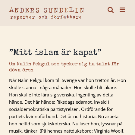
Fortsätt
till
innehållet
”Mitt islam är kapat”
Om Nalin Pekgul som tycker sig ha talat för
döva öron
När Nalin Pekgul kom till Sverige var hon tretton år. Hon
skulle stanna i några månader. Hon skulle bli läkare.
Hon skulle inte lära sig svenska. Ingenting av detta
hände. Det här hände: Riksdagsledamot. Invald i
socialdemokratiska partistyrelsen. Ordförande för
partiets kvinnoförbund. Det är nu historia. Nu arbetar
hon heltid som sjuksköterska. Nu läser hon, lyssnar på
musik, tänker. (På hennes nattduksbord: Virginia Woolf.