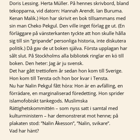
Doris Lessing. Herta Müller. På hennes skrivbord, bland
tekopparna, vid datorn: Hannah Arendt. Ian Buruma.
Kenan Malik.) Hon har skrivit en bok tillsammans med
sin man Cheko Pekgul. Den ville inget förlag ge ut. (En
förläggare på vänsterkanten tyckte att hon skulle hålla
sig till sin ”gripande” personliga historia, inte diskutera
politik.) Då gav de ut boken själva. Första upplagan har
sålt slut. På Stockholms alla bibliotek ringlar en kö till
boken. Den heter: Jag är ju svensk.
Det har gått trettiofem år sedan hon kom till Sverige.
Hon kom till Tensta och hon bor kvar i Tensta.
Nu har Nalin Pekgul fått höra: Hon är en avfälling, en
förrädare, en marginaliserad föredetting. Hon sprider
islamofobiskt tankegods. Muslimska
Rättighetskommittén – som nyss satt i samtal med
kulturministern – har demonstrerat mot henne; på
plakaten stod: ”Nalin Åkesson”, ”Nalin, svikare”.
Vad har hänt?