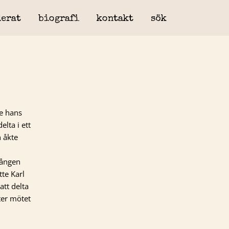
erat
biografi
kontakt
sök
e hans
lta i ett
n åkte
gången
te Karl
tt delta
ter mötet