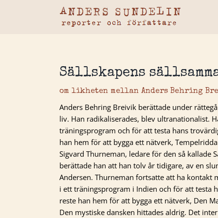
Fortsätt
till
innehållet
Sällskapens sällsamma
om likheten mellan Anders Behring Bre
Anders Behring Breivik berättade under rätteg
liv. Han radikaliserades, blev ultranationalist.
träningsprogram och för att testa hans trovärdi
han hem för att bygga ett nätverk, Tempelridd
Sigvard Thurneman, ledare för den så kallade 
berättade han att han tolv år tidigare, av en 
Andersen. Thurneman fortsatte att ha kontakt
i ett träningsprogram i Indien och för att te
reste han hem för att bygga ett nätverk, Den M
Den mystiske dansken hittades aldrig. Det inte