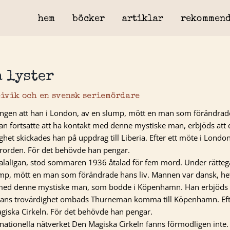
hem
böcker
artiklar
rekommend
 lyster
ivik och en svensk seriemördare
ången att han i London, av en slump, mött en man som förändrad
 Han fortsatte att ha kontakt med denne mystiske man, erbjöds att de
ghet skickades han på uppdrag till Liberia. Efter ett möte i Londo
arorden. För det behövde han pengar.
Salaligan, stod sommaren 1936 åtalad för fem mord. Under rätte
slump, mött en man som förändrade hans liv. Mannen var dansk, het
 med denne mystiske man, som bodde i Köpenhamn. Han erbjöds a
sta hans trovärdighet ombads Thurneman komma till Köpenhamn. Ef
agiska Cirkeln. För det behövde han pengar.
rnationella nätverket Den Magiska Cirkeln fanns förmodligen inte.