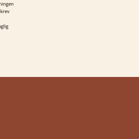
dningen
skrev
glig