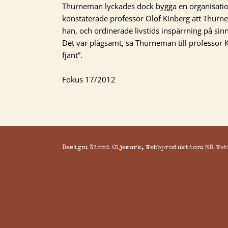
Thurneman lyckades dock bygga en organisatio
konstaterade professor Olof Kinberg att Thurnem
han, och ordinerade livstids inspärrning på sinn
Det var plågsamt, sa Thurneman till professor Ki
fjant”.
Fokus 17/2012
Design: Ninni Oljemark, Webbproduktion:
ER Web