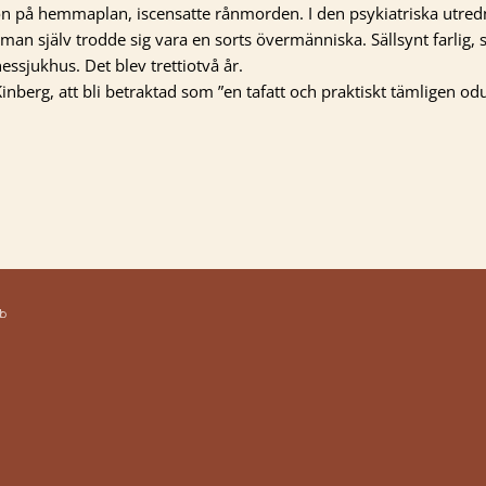
n på hemmaplan, iscensatte rånmorden. I den psykiatriska utre
an själv trodde sig vara en sorts övermänniska. Sällsynt farlig, 
essjukhus. Det blev trettiotvå år.
nberg, att bli betraktad som ”en tafatt och praktiskt tämligen odu
b