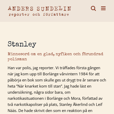
Fortsätt
till
innehållet
Stanley
Minnesord om en glad, nyfiken och förundrad
polisman
Han var polis, jag reporter. Vi träffades första gången
när jag kom upp till Borlänge vårvintern 1984 för att
påbörja en bok som skulle ges ut drygt tre år senare och
heta ”När knarket kom till stan”. Jag hade läst en
undersökning, några sidor bara, om
narkotikasituationen i Borlänge och Mora, författad av
två narkotikapoliser på plats, Stanley Åkerlind och Leif
Nääs. De hade skrivit den som en reaktion på en