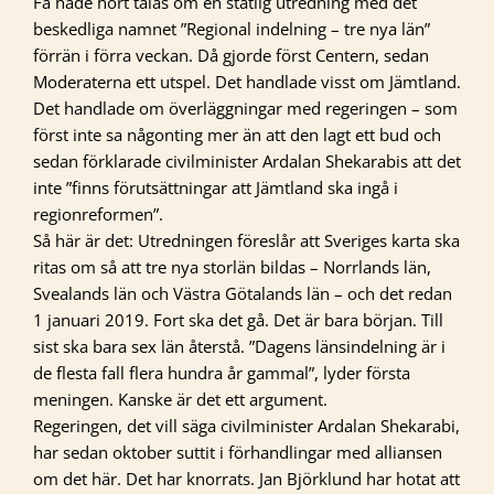
Få hade hört talas om en statlig utredning med det
beskedliga namnet ”Regional indelning – tre nya län”
förrän i förra veckan. Då gjorde först Centern, sedan
Moderaterna ett utspel. Det handlade visst om Jämtland.
Det handlade om överläggningar med regeringen – som
först inte sa någonting mer än att den lagt ett bud och
sedan förklarade civilminister Ardalan Shekarabis att det
inte ”finns förutsättningar att Jämtland ska ingå i
regionreformen”.
Så här är det: Utredningen föreslår att Sveriges karta ska
ritas om så att tre nya storlän bildas – Norrlands län,
Svealands län och Västra Götalands län – och det redan
1 januari 2019. Fort ska det gå. Det är bara början. Till
sist ska bara sex län återstå. ”Dagens länsindelning är i
de flesta fall flera hundra år gammal”, lyder första
meningen. Kanske är det ett argument.
Regeringen, det vill säga civilminister Ardalan Shekarabi,
har sedan oktober suttit i förhandlingar med alliansen
om det här. Det har knorrats. Jan Björklund har hotat att