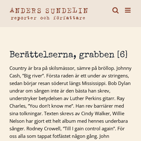
Fortsätt
till
innehållet
Berättelserna, grabben [6]
Country är bra på skilsmässor, sämre på bröllop. Johnny
Cash, ”Big river”. Första raden är ett under av stringens,
sedan börjar resan söderut längs Mississippi. Bob Dylan
undrar om sången inte är den bästa han skrev,
understryker betydelsen av Luther Perkins gitarr. Ray
Charles, ”You don’t know me”. Han rev barriärer med
sina tolkningar. Texten skrevs av Cindy Walker, Willie
Nelson har gjort ett helt album med hennes underbara
sånger. Rodney Crowell, ”Till I gain control again”. För
oss alla som tappat fotfästet någon gång. John