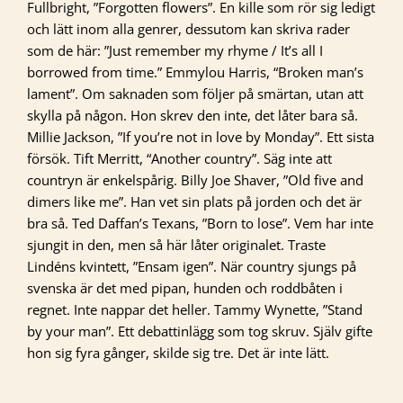
Fullbright, ”Forgotten flowers”. En kille som rör sig ledigt
och lätt inom alla genrer, dessutom kan skriva rader
som de här: ”Just remember my rhyme / It’s all I
borrowed from time.” Emmylou Harris, “Broken man’s
lament”. Om saknaden som följer på smärtan, utan att
skylla på någon. Hon skrev den inte, det låter bara så.
Millie Jackson, ”If you’re not in love by Monday”. Ett sista
försök. Tift Merritt, “Another country”. Säg inte att
countryn är enkelspårig. Billy Joe Shaver, ”Old five and
dimers like me”. Han vet sin plats på jorden och det är
bra så. Ted Daffan’s Texans, ”Born to lose”. Vem har inte
sjungit in den, men så här låter originalet. Traste
Lindéns kvintett, ”Ensam igen”. När country sjungs på
svenska är det med pipan, hunden och roddbåten i
regnet. Inte nappar det heller. Tammy Wynette, ”Stand
by your man”. Ett debattinlägg som tog skruv. Själv gifte
hon sig fyra gånger, skilde sig tre. Det är inte lätt.