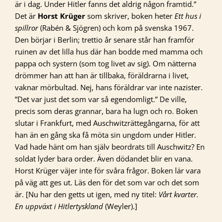
är i dag. Under Hitler fanns det aldrig någon framtid.”
Det är
Horst Krüger
som skriver, boken heter
Ett hus i
spillror
(Rabén & Sjögren) och kom på svenska 1967.
Den börjar i Berlin; trettio år senare står han framför
ruinen av det lilla hus där han bodde med mamma och
pappa och systern (som tog livet av sig). Om nätterna
drömmer han att han är tillbaka, föräldrarna i livet,
vaknar mörbultad. Nej, hans föräldrar var inte nazister.
”Det var just det som var så egendomligt.” De ville,
precis som deras grannar, bara ha lugn och ro. Boken
slutar i Frankfurt, med Auschwitzrättegångarna, för att
han än en gång ska få möta sin ungdom under Hitler.
Vad hade hänt om han själv beordrats till Auschwitz? En
soldat lyder bara order. Även dödandet blir en vana.
Horst Krüger väjer inte för svåra frågor. Boken lär vara
på väg att ges ut. Läs den för det som var och det som
är. [Nu har den getts ut igen, med ny titel:
Vårt kvarter.
En uppväxt i Hitlertyskland
(Weyler).]