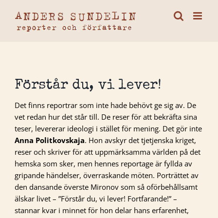
Fortsätt
till
innehållet
Förstår du, vi lever!
Det finns reportrar som inte hade behövt ge sig av. De
vet redan hur det står till. De reser för att bekräfta sina
teser, levererar ideologi i stället för mening. Det gör inte
Anna Politkovskaja
. Hon avskyr det tjetjenska kriget,
reser och skriver för att uppmärksamma världen på det
hemska som sker, men hennes reportage är fyllda av
gripande händelser, överraskande möten. Porträttet av
den dansande överste Mironov som så oförbehållsamt
älskar livet – ”Förstår du, vi lever! Fortfarande!” –
stannar kvar i minnet för hon delar hans erfarenhet,