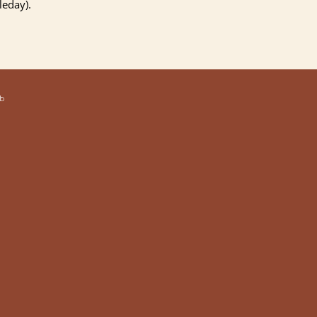
eday).
b