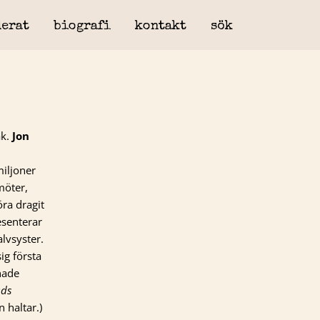
erat
biografi
kontakt
sök
ak.
Jon
iljoner
möter,
öra dragit
esenterar
lvsyster.
ig första
nade
uds
 haltar.)