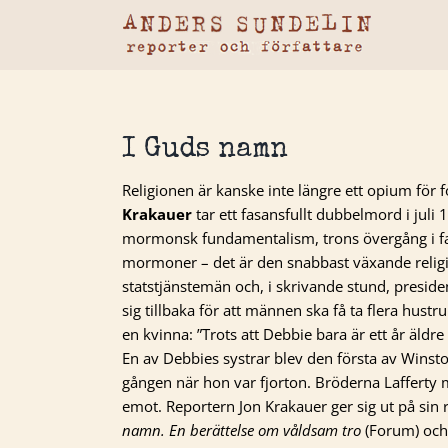
Fortsätt
till
innehållet
I Guds namn
Religionen är kanske inte längre ett opium för f
Krakauer
tar ett fasansfullt dubbelmord i jul
mormonsk fundamentalism, trons övergång i fan
mormoner – det är den snabbast växande religi
statstjänstemän och, i skrivande stund, preside
sig tillbaka för att männen ska få ta flera hustr
en kvinna: ”Trots att Debbie bara är ett år äld
En av Debbies systrar blev den första av Winst
gången när hon var fjorton. Bröderna Lafferty 
emot. Reportern Jon Krakauer ger sig ut på sin 
namn. En berättelse om våldsam tro
(Forum) och 