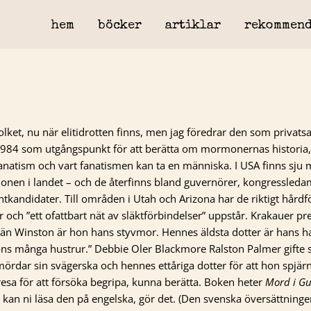
hem
böcker
artiklar
rekommend
olket, nu när elitidrotten finns, men jag föredrar den som privats
i 1984 som utgångspunkt för att berätta om mormonernas historia,
atism och vart fanatismen kan ta en människa. I USA finns sju m
onen i landet – och de återfinns bland guvernörer, kongressleda
ntkandidater. Till områden i Utah och Arizona har de riktigt hårdf
ur och ”ett ofattbart nät av släktförbindelser” uppstår. Krakauer pr
re än Winston är hon hans styvmor. Hennes äldsta dotter är hans ha
ons många hustrur.” Debbie Oler Blackmore Ralston Palmer gifte s
mördar sin svägerska och hennes ettåriga dotter för att hon spjär
resa för att försöka begripa, kunna berätta. Boken heter
Mord i G
kan ni läsa den på engelska, gör det. (Den svenska översättningen