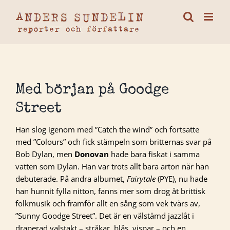
Fortsätt
till
innehållet
Med början på Goodge
Street
Han slog igenom med ”Catch the wind” och fortsatte
med ”Colours” och fick stämpeln som britternas svar på
Bob Dylan, men
Donovan
hade bara fiskat i samma
vatten som Dylan. Han var trots allt bara arton när han
debuterade. På andra albumet,
Fairytale
(PYE), nu hade
han hunnit fylla nitton, fanns mer som drog åt brittisk
folkmusik och framför allt en sång som vek tvärs av,
”Sunny Goodge Street”. Det är en välstämd jazzlåt i
draperad valstakt – stråkar, blås, vispar – och en