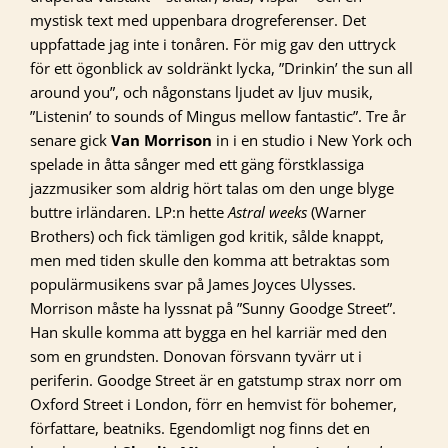
mystisk text med uppenbara drogreferenser. Det
uppfattade jag inte i tonåren. För mig gav den uttryck
för ett ögonblick av soldränkt lycka, ”Drinkin’ the sun all
around you”, och någonstans ljudet av ljuv musik,
”Listenin’ to sounds of Mingus mellow fantastic”. Tre år
senare gick
Van Morrison
in i en studio i New York och
spelade in åtta sånger med ett gäng förstklassiga
jazzmusiker som aldrig hört talas om den unge blyge
buttre irländaren. LP:n hette
Astral weeks
(Warner
Brothers) och fick tämligen god kritik, sålde knappt,
men med tiden skulle den komma att betraktas som
populärmusikens svar på James Joyces Ulysses.
Morrison måste ha lyssnat på ”Sunny Goodge Street”.
Han skulle komma att bygga en hel karriär med den
som en grundsten. Donovan försvann tyvärr ut i
periferin. Goodge Street är en gatstump strax norr om
Oxford Street i London, förr en hemvist för bohemer,
författare, beatniks. Egendomligt nog finns det en