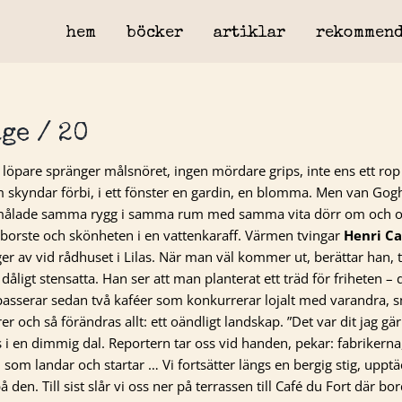
hem
böcker
artiklar
rekommend
ge / 20
n löpare spränger målsnöret, ingen mördare grips, inte ens ett rop
skyndar förbi, i ett fönster en gardin, en blomma. Men van Gogh
i målade samma rygg i samma rum med samma vita dörr om och o
rakborste och skönheten i en vattenkaraff. Värmen tvingar
Henri Ca
ger av vid rådhuset i Lilas. När man väl kommer ut, berättar han,
dåligt stensatta. Han ser att man planterat ett träd för friheten – 
passerar sedan två kaféer som konkurrerar lojalt med varandra, 
 och så förändras allt: ett oändligt landskap. ”Det var dit jag gär
aris i en dimmig dal. Reportern tar oss vid handen, pekar: fabrikerna
som landar och startar … Vi fortsätter längs en bergig stig, upptä
en. Till sist slår vi oss ner på terrassen till Café du Fort där bo