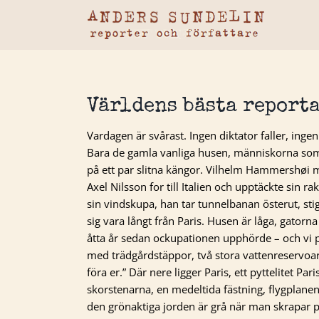
Fortsätt
till
innehållet
Världens bästa reporta
Vardagen är svårast. Ingen diktator faller, inge
Bara de gamla vanliga husen, människorna som 
på ett par slitna kängor. Vilhelm Hammershø
Axel Nilsson for till Italien och upptäckte sin 
sin vindskupa, han tar tunnelbanan österut, sti
sig vara långt från Paris. Husen är låga, gatorna 
åtta år sedan ockupationen upphörde – och vi 
med trädgårdstäppor, två stora vattenreservoarer
föra er.” Där nere ligger Paris, ett pyttelitet P
skorstenarna, en medeltida fästning, flygplanen 
den grönaktiga jorden är grå när man skrapar på d