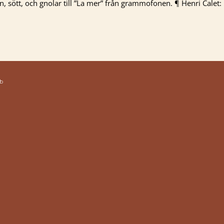
in, sött, och gnolar till ”La mer” från grammofonen. ¶ Henri Calet:
b