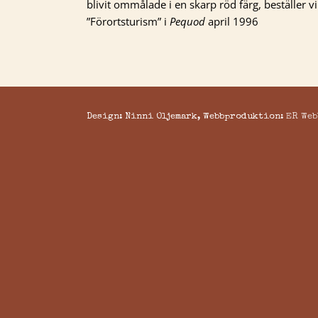
blivit ommålade i en skarp röd färg, beställer v
”Förortsturism” i
Pequod
april 1996
Design: Ninni Oljemark, Webbproduktion:
ER Web