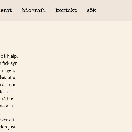
erat
biografi
kontakt
sök
 på hjälp.
 fick syn
m igen.
let
ut ur
 tror man
det är
små hus
na ville
,
cker att
rden just