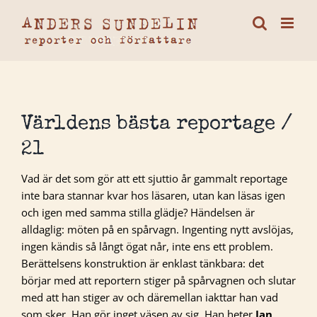
Fortsätt
till
innehållet
Världens bästa reportage /
21
Vad är det som gör att ett sjuttio år gammalt reportage
inte bara stannar kvar hos läsaren, utan kan läsas igen
och igen med samma stilla glädje? Händelsen är
alldaglig: möten på en spårvagn. Ingenting nytt avslöjas,
ingen kändis så långt ögat når, inte ens ett problem.
Berättelsens konstruktion är enklast tänkbara: det
börjar med att reportern stiger på spårvagnen och slutar
med att han stiger av och däremellan iakttar han vad
som sker. Han gör inget väsen av sig. Han heter
Jan