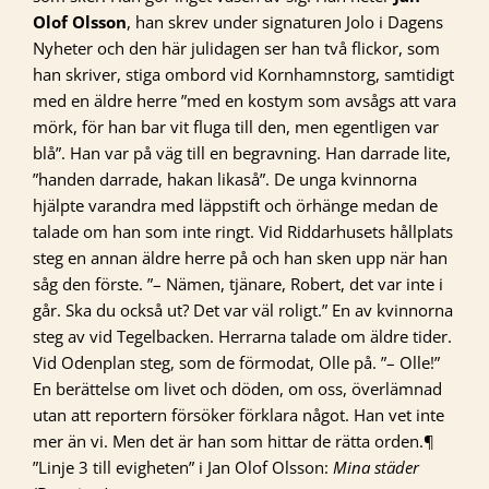
Olof Olsson
, han skrev under signaturen Jolo i Dagens
Nyheter och den här julidagen ser han två flickor, som
han skriver, stiga ombord vid Kornhamnstorg, samtidigt
med en äldre herre ”med en kostym som avsågs att vara
mörk, för han bar vit fluga till den, men egentligen var
blå”. Han var på väg till en begravning. Han darrade lite,
”handen darrade, hakan likaså”. De unga kvinnorna
hjälpte varandra med läppstift och örhänge medan de
talade om han som inte ringt. Vid Riddarhusets hållplats
steg en annan äldre herre på och han sken upp när han
såg den förste. ”– Nämen, tjänare, Robert, det var inte i
går. Ska du också ut? Det var väl roligt.” En av kvinnorna
steg av vid Tegelbacken. Herrarna talade om äldre tider.
Vid Odenplan steg, som de förmodat, Olle på. ”– Olle!”
En berättelse om livet och döden, om oss, överlämnad
utan att reportern försöker förklara något. Han vet inte
mer än vi. Men det är han som hittar de rätta orden.¶
”Linje 3 till evigheten” i Jan Olof Olsson:
Mina städer