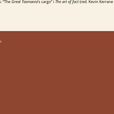
s: ”The
Great Tasmania
’s cargo” i
The art of fact
(red. Kevin Kerrane
b