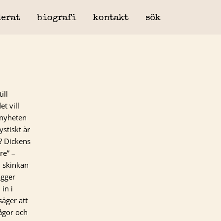
erat
biografi
kontakt
sök
ill
t vill
 nyheten
ystiskt är
? Dickens
re” –
, skinkan
ägger
in i
säger att
rågor och