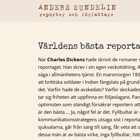
Fortsätt
till
innehållet
Världens bästa reporta
När
Charles Dickens
hade skrivit de romaner s
reportaget. Han skrev i sin egen veckotidning,
A
säga i allmänhetens tjänst. En marsmorgon 1860
att brittiska soldater i Indien fängslats på gru
det. Varför hade de avskedats? Varför skickad
tar sig friheten att uppfinna en följeslagare, Pa
optimisten som ständigt försäkrar reportern att 
är den bästa … Ja, något fel är det. Fyllbultar 
kommunikationsstrategens utsaga sist i reportag
sjuksalarna, går från säng till säng, får veta at
dessa män är av bästa virke, inga fyllbultar, hi