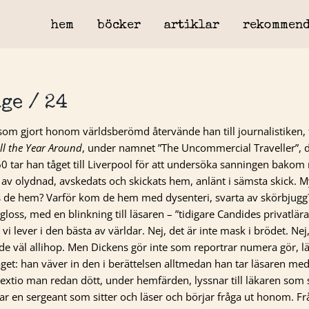
hem
böcker
artiklar
rekommend
ge / 24
om gjort honom världsberömd återvände han till journalistiken, t
ll the Year Around
, under namnet ”The Uncommercial Traveller”, de
 tar han tåget till Liverpool för att undersöka sanningen bakom
nd av olydnad, avskedats och skickats hem, anlänt i sämsta skick. M
es de hem? Varför kom de hem med dysenteri, svarta av skörbjugg
ngloss, med en blinkning till läsaren – ”tidigare Candides privatlära
vi lever i den bästa av världar. Nej, det är inte mask i brödet. Nej
är de väl allihop. Men Dickens gör inte som reportrar numera gör, l
et: han väver in den i berättelsen alltmedan han tar läsaren med 
t sextio man redan dött, under hemfärden, lyssnar till läkaren som 
ttar en sergeant som sitter och läser och börjar fråga ut honom. F