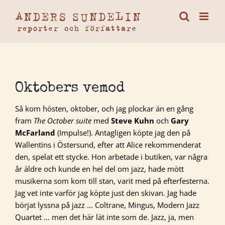
Fortsätt
till
innehållet
Oktobers vemod
Så kom hösten, oktober, och jag plockar än en gång
fram
The October suite
med
Steve Kuhn
och
Gary
McFarland
(Impulse!). Antagligen köpte jag den på
Wallentins i Östersund, efter att Alice rekommenderat
den, spelat ett stycke. Hon arbetade i butiken, var några
år äldre och kunde en hel del om jazz, hade mött
musikerna som kom till stan, varit med på efterfesterna.
Jag vet inte varför jag köpte just den skivan. Jag hade
börjat lyssna på jazz … Coltrane, Mingus, Modern Jazz
Quartet … men det här lät inte som de. Jazz, ja, men