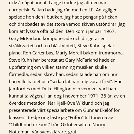
också något annat. Länge trodde jag att den var
europeisk. Sällan hade jag råd med en LP. Antagligen
spelade hon den i butiken, jag hade pengar på fickan
och drabbades av det stora vemod skivan utsöndrar. Jag
kom att lyssna ofta på den. Den kom i januari 1967.
Gary McFarland komponerade och dirigerar en
stråkkvartett och en blåskvintett, Steve Kuhn spelar
piano, Ron Carter bas, Marty Morell bakom trummorna.
Steve Kuhn har berättat att Gary McFarland hade en
uppfattning om vilken stämning musiken skulle
förmedla, sedan skrev han, sedan talade han om hur
han ville ha det och ”sedan lät han mig vara i fred”. Han
jämfördes med Duke Ellington och vem vet vart han
kunnat ta vägen. Han dog i november 1971, 38 år, av en
överdos metadon. När Kjell-Ove Wiklund och jag
presenterade vårt specialarbete om Gunnar Ekelöf för
klassen i tredje ring läste jag ”Eufori” till tonerna av
”Childhood dreams” från Oktobersviten. Nancy
Notteman, vår svensklärare, grät.