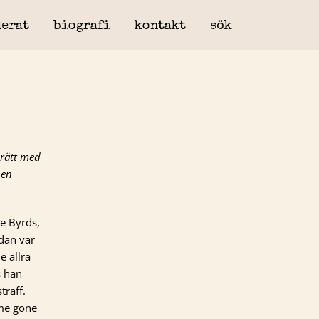
erat
biografi
kontakt
sök
 rätt med
 en
e Byrds,
dan var
 allra
s han
traff.
ime gone