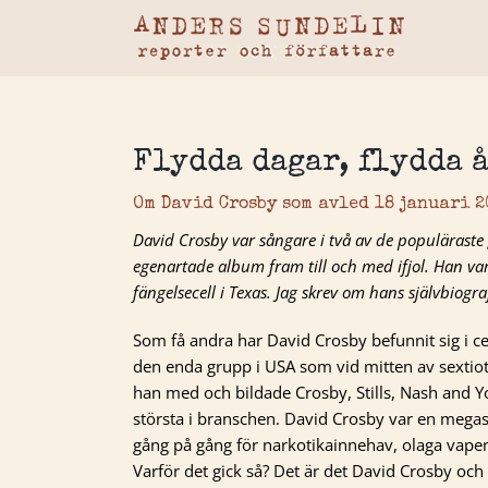
Fortsätt
till
innehållet
Flydda dagar, flydda 
Om David Crosby som avled 18 januari 2
David Crosby var sångare i två av de populäraste 
egenartade album fram till och med ifjol. Han var 
fängelsecell i Texas. Jag skrev om hans självbiogr
Som få andra har David Crosby befunnit sig i 
den enda grupp i USA som vid mitten av sextio
han med och bildade Crosby, Stills, Nash and 
största i branschen. David Crosby var en megas
gång på gång för narkotikainnehav, olaga vapeninn
Varför det gick så? Det är det David Crosby och 