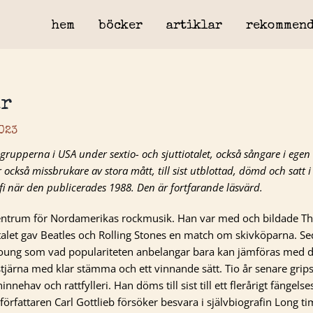
hem
böcker
artiklar
rekommend
år
023
grupperna i USA under sextio- och sjuttiotalet, också sångare i egen
också missbrukare av stora mått, till sist utblottad, dömd och satt i
afi när den publicerades 1988. Den är fortfarande läsvärd.
centrum för Nordamerikas rockmusik. Han var med och bildade Th
talet gav Beatles och Rolling Stones en match om skivköparna. Se
Young som vad populariteten anbelangar bara kan jämföras med de
tjärna med klar stämma och ett vinnande sätt. Tio år senare grip
ehav och rattfylleri. Han döms till sist till ett flerårigt fängelses
författaren Carl Gottlieb försöker besvara i självbiografin Long t