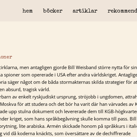
hem
böcker
artiklar
rekommend
ioner
 cirklarna, men antagligen gjorde Bill Weisband större nytta för si
 spioner som opererade i USA efter andra världskriget. Antaglig
ria säger något om de båda stormakternas skilda strategier för at
n absurd, tragisk värld.
barn av enkelt ryskjudiskt ursprung, ströjobb i ungdomen, attra
 Moskva för att studera och det bör ha varit där han värvades av 
ckade upp stulna dokument och levererade dem till KGB-högkvarte
under kriget, som hans språkbegåvning skulle komma till pass. Bill
brytning, lite arabiska. Armén skickade honom på språkkurs i ital
og vid då koderna knäckts, som översättare av de dechiffrerade