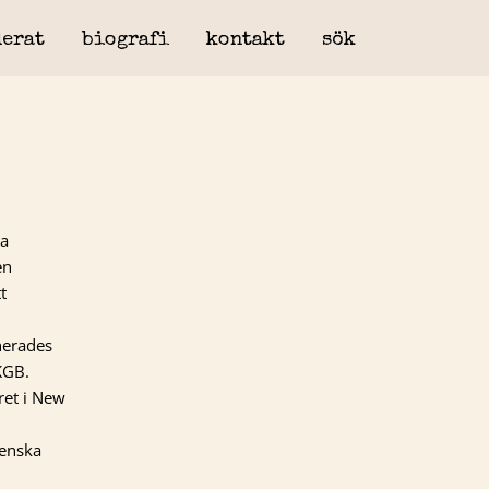
erat
biografi
kontakt
sök
na
en
t
herades
KGB.
ret i New
ienska