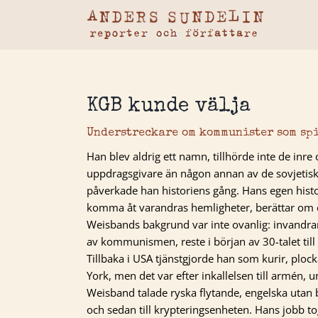
Fortsätt
till
innehållet
KGB kunde välja
Understreckare om kommunister som sp
Han blev aldrig ett namn, tillhörde inte de inre
uppdragsgivare än någon annan av de sovjetiska
påverkade han historiens gång. Hans egen histo
komma åt varandras hemligheter, berättar om e
Weisbands bakgrund var inte ovanlig: invandrar
av kommunismen, reste i början av 30-talet till
Tillbaka i USA tjänstgjorde han som kurir, plo
York, men det var efter inkallelsen till armén, 
Weisband talade ryska flytande, engelska utan 
och sedan till krypteringsenheten. Hans jobb t