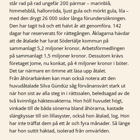
står rad på rad ungefär 200 pärmar – marinblå,
himmelsblå, hallonröda, ljust gula och mörkt gula, lila –
med den drygt 26 000 sidor långa förundersökningen.
Den har tagit två och ett halvt år att genomföra. 142
dagar har reserverats för rättegången. Åklagarna hävdar
att de åtalade har lurat Södertälje kommun på
sammanlagt 5,2 miljoner kronor, Arbetsförmedlingen
på sammanlagt 1,5 miljoner kronor. Dessutom krävs
företaget Jome, nu konkat, på 4 miljoner kronor i böter.
Det tar närmare en timme att läsa upp åtalet.
Från åhörarbänken kan man också notera att den
huvudåtalade Silva Gündüz såg förvånansvärt stark ut
när hon sist av alla steg in i rättssalen, beledsagad av de
två kvinnliga häktesvakterna. Hon höll huvudet högt,
vinkade till de båda sönerna bland åhörarna, kastade
slängkyssar till sin lillasyster, också hon åtalad, log. Hon
har inte träffat dem på ett år och fyra månader. Så länge
har hon suttit häktad, isolerad från omvärlden.