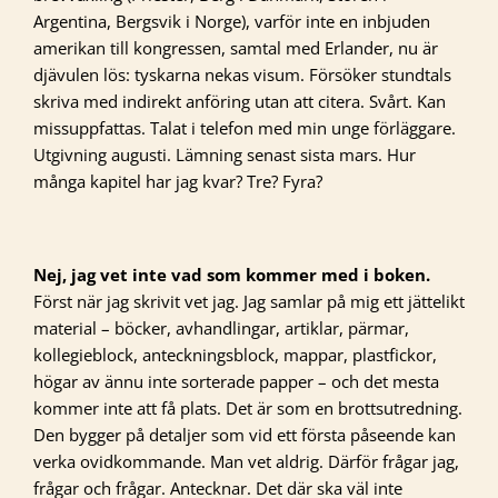
Argentina, Bergsvik i Norge), varför inte en inbjuden
amerikan till kongressen, samtal med Erlander, nu är
djävulen lös: tyskarna nekas visum. Försöker stundtals
skriva med indirekt anföring utan att citera. Svårt. Kan
missuppfattas. Talat i telefon med min unge förläggare.
Utgivning augusti. Lämning senast sista mars. Hur
många kapitel har jag kvar? Tre? Fyra?
Nej, jag vet inte vad som kommer med i boken.
Först när jag skrivit vet jag. Jag samlar på mig ett jättelikt
material – böcker, avhandlingar, artiklar, pärmar,
kollegieblock, anteckningsblock, mappar, plastfickor,
högar av ännu inte sorterade papper – och det mesta
kommer inte att få plats. Det är som en brottsutredning.
Den bygger på detaljer som vid ett första påseende kan
verka ovidkommande. Man vet aldrig. Därför frågar jag,
frågar och frågar. Antecknar. Det där ska väl inte