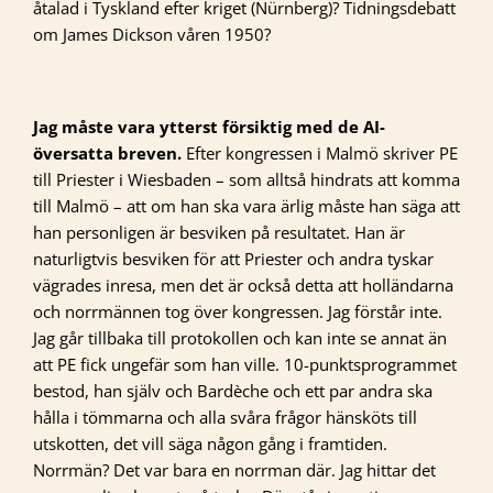
åtalad i Tyskland efter kriget (Nürnberg)? Tidningsdebatt
om James Dickson våren 1950?
Jag måste vara ytterst försiktig med de AI-
översatta breven.
Efter kongressen i Malmö skriver PE
till Priester i Wiesbaden – som alltså hindrats att komma
till Malmö – att om han ska vara ärlig måste han säga att
han personligen är besviken på resultatet. Han är
naturligtvis besviken för att Priester och andra tyskar
vägrades inresa, men det är också detta att holländarna
och norrmännen tog över kongressen. Jag förstår inte.
Jag går tillbaka till protokollen och kan inte se annat än
att PE fick ungefär som han ville. 10-punktsprogrammet
bestod, han själv och Bardèche och ett par andra ska
hålla i tömmarna och alla svåra frågor hänsköts till
utskotten, det vill säga någon gång i framtiden.
Norrmän? Det var bara en norrman där. Jag hittar det