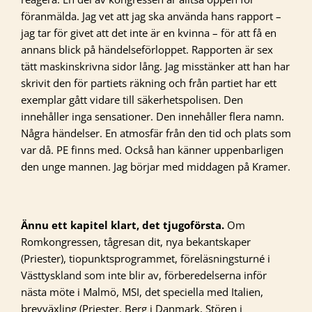
föranmälda. Jag vet att jag ska använda hans rapport –
jag tar för givet att det inte är en kvinna – för att få en
annans blick på händelseförloppet. Rapporten är sex
tätt maskinskrivna sidor lång. Jag misstänker att han har
skrivit den för partiets räkning och från partiet har ett
exemplar gått vidare till säkerhetspolisen. Den
innehåller inga sensationer. Den innehåller flera namn.
Några händelser. En atmosfär från den tid och plats som
var då. PE finns med. Också han känner uppenbarligen
den unge mannen. Jag börjar med middagen på Kramer.
Ännu ett kapitel klart, det tjugoförsta.
Om
Romkongressen, tågresan dit, nya bekantskaper
(Priester), tiopunktsprogrammet, föreläsningsturné i
Västtyskland som inte blir av, förberedelserna inför
nästa möte i Malmö, MSI, det speciella med Italien,
brevväxling (Priester, Berg i Danmark, Stören i