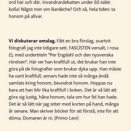
ord här och där. Invandrardebatten under 60-talet:
kolla! Något mer om Bardèche? Och så, hela tiden: ta
honom på allvar.
Vi diskuterar omslag.
Fått en bra förslag, svartvit
fotografi jag inte tidigare sett. FASCISTEN versalt, i rosa
(!), med undertiteln ”Per Engdahl och den nysvenska
rörelsen”. Här ser han kraftfull ut, det brukar han inte
göra på de fotografier som brukar dyka upp. Han måste
ha varit kraftfull, annars hade inte så många ändå
samlats kring honom, beundrat honom. Hoppas nu
bara att han blir lika kraftfull i boken. Det är så lätt att
göra sig lustig, håna honom, tala om hur fel han hade.
Det är så lätt när jag sitter med korten på hand, många
år senare. Man skriver böcker för att förstå, inte för att
döma. Domaren är ni. (Primo Levi)