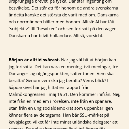
ursprungliga brevet, på tyska. Där står ingenting om
besvikelse. Det står att för honom de andra svenskarna
är detta kanske det största de varit med om. Danskarna
och norrmännen håller med honom. Alltså: AI har fått
”subjektiv” till ”besviken” och sen fortsatt på den vägen.
Danskarna har blivit holländare. Alltså, vorsicht.
Början är alltid svårast.
När jag väl hittat början kan
jag fortsätta. Det kan vara en mening, två meningar, tre.
Där anger jag utgångspunkten, sätter tonen. Vem ska
berätta? Genom vem ska jag berätta? Vems blick? I
Säpoarkivet har jag hittat en rapport från
Malmökongressen i maj 1951. Den kommer inifrån. Nej,
inte från en medlem i rörelsen, inte från en spanare,
utan från en ung socialdemokrat som uppenbarligen
känner flera av deltagarna. Han bär SSU-märket på
kavajslaget, vilket får inte minst utländska delegater att
reagera. En del av kongressen är alltså öppen för