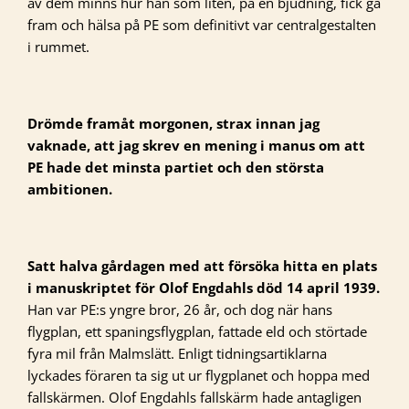
av dem minns hur han som liten, på en bjudning, fick gå
fram och hälsa på PE som definitivt var centralgestalten
i rummet.
Drömde framåt morgonen, strax innan jag
vaknade, att jag skrev en mening i manus om att
PE hade det minsta partiet och den största
ambitionen.
Satt halva gårdagen med att försöka hitta en plats
i manuskriptet för Olof Engdahls död 14 april 1939.
Han var PE:s yngre bror, 26 år, och dog när hans
flygplan, ett spaningsflygplan, fattade eld och störtade
fyra mil från Malmslätt. Enligt tidningsartiklarna
lyckades föraren ta sig ut ur flygplanet och hoppa med
fallskärmen. Olof Engdahls fallskärm hade antagligen