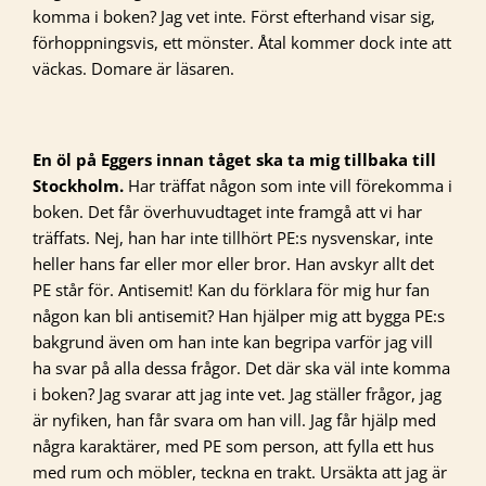
komma i boken? Jag vet inte. Först efterhand visar sig,
förhoppningsvis, ett mönster. Åtal kommer dock inte att
väckas. Domare är läsaren.
En öl på Eggers innan tåget ska ta mig tillbaka till
Stockholm.
Har träffat någon som inte vill förekomma i
boken. Det får överhuvudtaget inte framgå att vi har
träffats. Nej, han har inte tillhört PE:s nysvenskar, inte
heller hans far eller mor eller bror. Han avskyr allt det
PE står för. Antisemit! Kan du förklara för mig hur fan
någon kan bli antisemit? Han hjälper mig att bygga PE:s
bakgrund även om han inte kan begripa varför jag vill
ha svar på alla dessa frågor. Det där ska väl inte komma
i boken? Jag svarar att jag inte vet. Jag ställer frågor, jag
är nyfiken, han får svara om han vill. Jag får hjälp med
några karaktärer, med PE som person, att fylla ett hus
med rum och möbler, teckna en trakt. Ursäkta att jag är