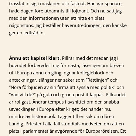
trasslat in sig i maskinen och fastnat. Han var spanare,
hade dagen före utnämnts till löjtnant. Och nu satt jag
med den informationen utan att hitta en plats
någonstans. Jag beställer haveriutredningen, den kanske
ger en ledtråd in.
Ännu ett kapitel klart.
Pillrar med det medan jag i
huvudet förbereder mig för nästa, läser igenom breven
ut i Europa ännu en gång, ögnar kollegieblock och
anteckningar, slänger ner saker som ”Råttlinjen” och
”Nora förbjuden av sin firma att syssla med politik” och
”Vad vill de?” på gula och gröna post it-lappar. Pillrandet
är roligast. Ändrar tempus i avsnittet om den snabba
utvecklingen i Europa efter kriget; det händer nu,
mindre av historiebok. Lägger till en sak om dåren
Landig. Priester i alla fall stundtals medveten om att en
plats i parlamentet är avgörande för Europarörelsen. Ett