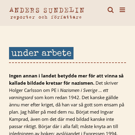
Fortsätt
till
innehållet
under arbete
Ingen annan i landet betydde mer för att vinna så
kallade bildade kretsar för nazismen.
Det skriver
Holger Carlsson om PE i
Nazismen i Sverige … ett
varningsord
som kom redan 1942. Det kanske gällde
ännu mer efter kriget, då han var så gott som ensam på
plan. Jag håller på med dem nu. Börjat med Ingvar
Kamprad, även om det där med bildad kanske inte
passar riktigt. Börjar där i alla fall; måste knyta an till
inledningen av boken: avslöjandet i Expressen 1994.