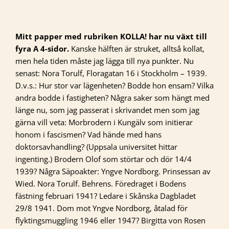
Mitt papper med rubriken KOLLA! har nu växt till
fyra A 4-sidor.
Kanske hälften är struket, alltså kollat,
men hela tiden måste jag lägga till nya punkter. Nu
senast: Nora Torulf, Floragatan 16 i Stockholm – 1939.
D.v.s.: Hur stor var lägenheten? Bodde hon ensam? Vilka
andra bodde i fastigheten? Några saker som hängt med
länge nu, som jag passerat i skrivandet men som jag
gärna vill veta: Morbrodern i Kungälv som initierar
honom i fascismen? Vad hände med hans
doktorsavhandling? (Uppsala universitet hittar
ingenting.) Brodern Olof som störtar och dör 14/4
1939? Några Säpoakter: Yngve Nordborg. Prinsessan av
Wied. Nora Torulf. Behrens. Föredraget i Bodens
fästning februari 1941? Ledare i Skånska Dagbladet
29/8 1941. Dom mot Yngve Nordborg, åtalad för
flyktingsmuggling 1946 eller 1947? Birgitta von Rosen