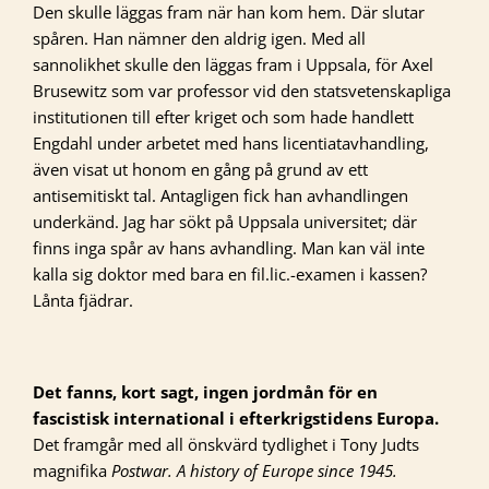
Den skulle läggas fram när han kom hem. Där slutar
spåren. Han nämner den aldrig igen. Med all
sannolikhet skulle den läggas fram i Uppsala, för Axel
Brusewitz som var professor vid den statsvetenskapliga
institutionen till efter kriget och som hade handlett
Engdahl under arbetet med hans licentiatavhandling,
även visat ut honom en gång på grund av ett
antisemitiskt tal. Antagligen fick han avhandlingen
underkänd. Jag har sökt på Uppsala universitet; där
finns inga spår av hans avhandling. Man kan väl inte
kalla sig doktor med bara en fil.lic.-examen i kassen?
Lånta fjädrar.
Det fanns, kort sagt, ingen jordmån för en
fascistisk international i efterkrigstidens Europa.
Det framgår med all önskvärd tydlighet i Tony Judts
magnifika
Postwar. A history of Europe since 1945.