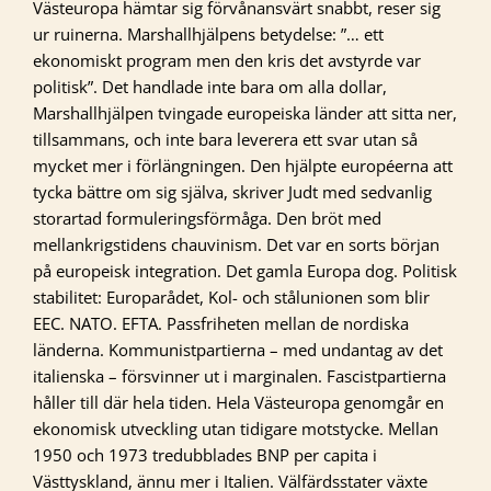
Västeuropa hämtar sig förvånansvärt snabbt, reser sig
ur ruinerna. Marshallhjälpens betydelse: ”… ett
ekonomiskt program men den kris det avstyrde var
politisk”. Det handlade inte bara om alla dollar,
Marshallhjälpen tvingade europeiska länder att sitta ner,
tillsammans, och inte bara leverera ett svar utan så
mycket mer i förlängningen. Den hjälpte européerna att
tycka bättre om sig själva, skriver Judt med sedvanlig
storartad formuleringsförmåga. Den bröt med
mellankrigstidens chauvinism. Det var en sorts början
på europeisk integration. Det gamla Europa dog. Politisk
stabilitet: Europarådet, Kol- och stålunionen som blir
EEC. NATO. EFTA. Passfriheten mellan de nordiska
länderna. Kommunistpartierna – med undantag av det
italienska – försvinner ut i marginalen. Fascistpartierna
håller till där hela tiden. Hela Västeuropa genomgår en
ekonomisk utveckling utan tidigare motstycke. Mellan
1950 och 1973 tredubblades BNP per capita i
Västtyskland, ännu mer i Italien. Välfärdsstater växte