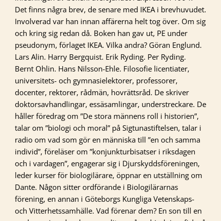
Det finns några brev, de senare med IKEA i brevhuvudet.
Involverad var han innan affärerna helt tog över. Om sig
och kring sig redan då. Boken han gav ut, PE under
pseudonym, förlaget IKEA. Vilka andra? Göran Englund.
Lars Alin. Harry Bergquist. Erik Ryding. Per Ryding.
Bernt Ohlin. Hans Nilsson-Ehle. Filosofie licentiater,
universitets- och gymnasielektorer, professorer,
docenter, rektorer, rådmän, hovrättsråd. De skriver
doktorsavhandlingar, essäsamlingar, understreckare. De
håller föredrag om ”De stora männens roll i historien”,
talar om ”biologi och moral” på Sigtunastiftelsen, talar i
radio om vad som gör en människa till ”en och samma
individ”, föreläser om ”konjunkturbisatser i riksdagen
och i vardagen”, engagerar sig i Djurskyddsföreningen,
leder kurser för biologilärare, öppnar en utställning om
Dante. Någon sitter ordförande i Biologilärarnas
förening, en annan i Göteborgs Kungliga Vetenskaps-
och Vitterhetssamhälle. Vad förenar dem? En son till en