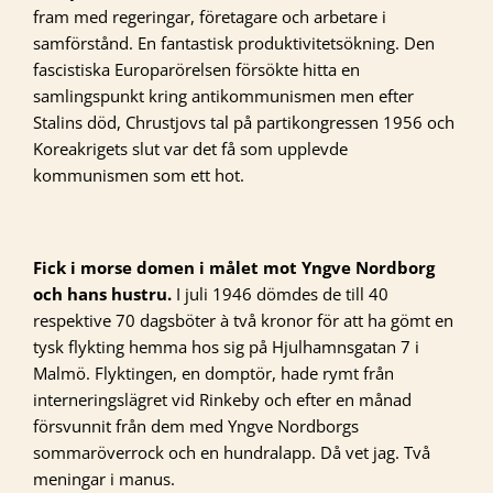
fram med regeringar, företagare och arbetare i
samförstånd. En fantastisk produktivitetsökning. Den
fascistiska Europarörelsen försökte hitta en
samlingspunkt kring antikommunismen men efter
Stalins död, Chrustjovs tal på partikongressen 1956 och
Koreakrigets slut var det få som upplevde
kommunismen som ett hot.
Fick i morse domen i målet mot Yngve Nordborg
och hans hustru.
I juli 1946 dömdes de till 40
respektive 70 dagsböter à två kronor för att ha gömt en
tysk flykting hemma hos sig på Hjulhamnsgatan 7 i
Malmö. Flyktingen, en domptör, hade rymt från
interneringslägret vid Rinkeby och efter en månad
försvunnit från dem med Yngve Nordborgs
sommaröverrock och en hundralapp. Då vet jag. Två
meningar i manus.