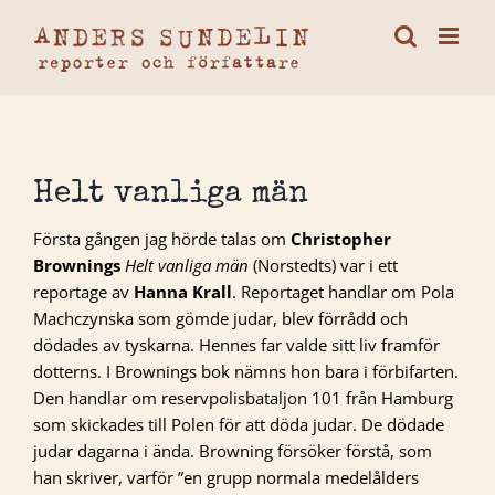
Fortsätt
till
innehållet
Helt vanliga män
Första gången jag hörde talas om
Christopher
Brownings
Helt vanliga män
(Norstedts) var i ett
reportage av
Hanna Krall
. Reportaget handlar om Pola
Machczynska som gömde judar, blev förrådd och
dödades av tyskarna. Hennes far valde sitt liv framför
dotterns. I Brownings bok nämns hon bara i förbifarten.
Den handlar om reservpolisbataljon 101 från Hamburg
som skickades till Polen för att döda judar. De dödade
judar dagarna i ända. Browning försöker förstå, som
han skriver, varför ”en grupp normala medelålders