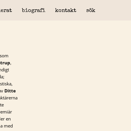
erat
biografi
kontakt
sök
 som
strup
,
ndigt
da;
stiska,
av
Ditte
aktärerna
te
remiär
er en
rna med