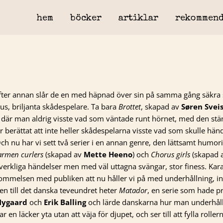
hem
böcker
artiklar
rekommend
efter annan slår de en med häpnad över sin på samma gång säkra
us, briljanta skådespelare. Ta bara
Brottet
, skapad av
Søren Svei
 där man aldrig visste vad som väntade runt hörnet, med den stä
 berättat att inte heller skådespelarna visste vad som skulle hän
ch nu har vi sett två serier i en annan genre, den lättsamt humori
armen curlers
(skapad av
Mette Heeno
) och
Chorus girls
(skapad 
 verkliga händelser men med väl uttagna svängar, stor finess. Kar
skommelsen med publiken att nu håller vi på med underhållning, in
en till det danska teveundret heter
Matador
, en serie som hade p
Nygaard
och
Erik Balling
och lärde danskarna hur man underhåll
r en läcker yta utan att väja för djupet, och ser till att fylla rolle