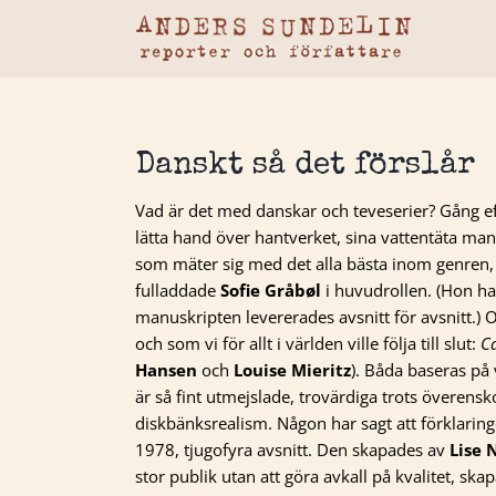
Fortsätt
till
innehållet
Danskt så det förslår
Vad är det med danskar och teveserier? Gång 
lätta hand över hantverket, sina vattentäta man
som mäter sig med det alla bästa inom genren,
fulladdade
Sofie Gråbøl
i huvudrollen. (Hon har
manuskripten levererades avsnitt för avsnitt.) O
och som vi för allt i världen ville följa till slut:
C
Hansen
och
Louise Mieritz
). Båda baseras på
är så fint utmejslade, trovärdiga trots överen
diskbänksrealism. Någon har sagt att förklaring
1978, tjugofyra avsnitt. Den skapades av
Lise 
stor publik utan att göra avkall på kvalitet, skapa