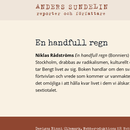
Fortsätt
till
innehållet
En handfull regn
Niklas Rådströms
En handfull regn
(Bonniers)
Stockholm, drabbas av radikalismen, kulturellt 
tar Bengt livet av sig. Boken handlar om den sv
förtvivlan och vrede som kommer ur vanmakten,
det omöjliga i att hålla kvar livet i dem vi äls
sextiotalet.
Design: Ninni Oljemark, Webbproduktion:
ER Web