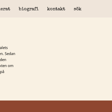
erat
biografi
kontakt
sök
alets
en. Sedan
 den
ikten om
 på