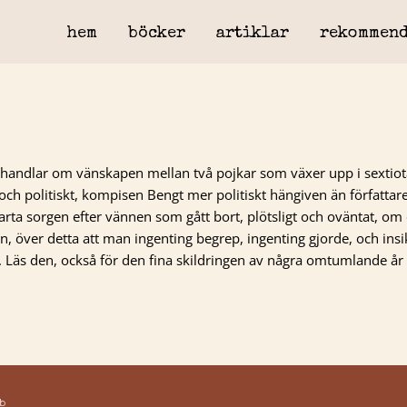
hem
böcker
artiklar
rekommend
 handlar om vänskapen mellan två pojkar som växer upp i sextiot
och politiskt, kompisen Bengt mer politiskt hängiven än författar
arta sorgen efter vännen som gått bort, plötsligt och oväntat, om
 över detta att man ingenting begrep, ingenting gjorde, och ins
kar. Läs den, också för den fina skildringen av några omtumlande år
b