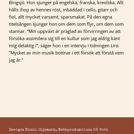
Bingsjö. Hon sjunger på engelska, franska, kreolska. Allt
hålls ihop av hennes röst, inbäddad i cello, gitarr och
fiol, allt mycket varsamt, sparsmakat. På den egna
titelsången sjunger hon om dem som flyr, om dem som
stannar. ”Min uppväxt är präglad av förvirringen av att
försöka assimilera sig till en kultur som jag aldrig känt
mig delaktig i”, säger hon i en intervju i tidningen
Lira
.
”Mycket av min musik bottnar i ett försök att förstå vem
jag är.”
Design: Ninni Oljemark, Webbproduktion:
ER Webb