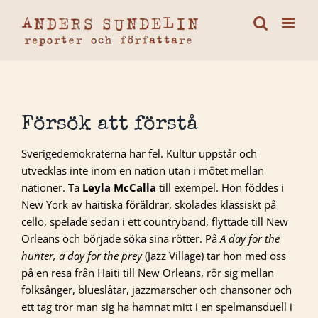
Fortsätt
till
innehållet
Försök att förstå
Sverigedemokraterna har fel. Kultur uppstår och
utvecklas inte inom en nation utan i mötet mellan
nationer. Ta
Leyla McCalla
till exempel. Hon föddes i
New York av haitiska föräldrar, skolades klassiskt på
cello, spelade sedan i ett countryband, flyttade till New
Orleans och började söka sina rötter. På
A day for the
hunter, a day for the prey
(Jazz Village) tar hon med oss
på en resa från Haiti till New Orleans, rör sig mellan
folksånger, blueslåtar, jazzmarscher och chansoner och
ett tag tror man sig ha hamnat mitt i en spelmansduell i