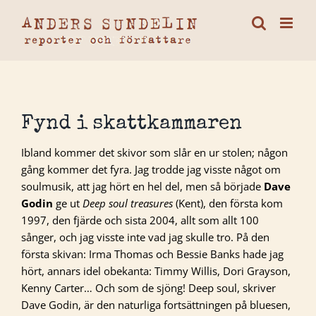
Fortsätt
till
innehållet
Fynd i skattkammaren
Ibland kommer det skivor som slår en ur stolen; någon
gång kommer det fyra. Jag trodde jag visste något om
soulmusik, att jag hört en hel del, men så började
Dave
Godin
ge ut
Deep soul treasures
(Kent), den första kom
1997, den fjärde och sista 2004, allt som allt 100
sånger, och jag visste inte vad jag skulle tro. På den
första skivan: Irma Thomas och Bessie Banks hade jag
hört, annars idel obekanta: Timmy Willis, Dori Grayson,
Kenny Carter… Och som de sjöng! Deep soul, skriver
Dave Godin, är den naturliga fortsättningen på bluesen,