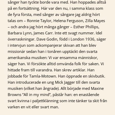
sånger han tyckte borde vara med. Han hoppades alltså
på en fortsättning. Här var den nu, i samma klass som
de fyra första, med sånger av sångare jag aldrig hört
talas om – Ronnie Taylor, Helena Ferguson, Zilla Mayes
– och andra jag hört många gånger – Esther Phillips,
Barbara Lynn, James Carr. Inte ett svagt nummer. Idel
överraskningar. Dave Godin, född i London 1936, säger
i intervjun som ackompanjerar skivan att han blev
missionär sedan han i tonåren upptäckt den svarta
amerikanska musiken: Vi var ensamma människor,
säger han. Vi försökte alltid omvända folk för saken. Vi
hittade fram till varandra. Han skrev artiklar. Han
jobbade för Tamla-Motown. Han öppnade en skivbutik.
Han introducerade en ung Mick Jagger till den svarta
musiken (vilket han ångrade). Allt började med Maxine
Browns ”All in my mind”, påstår han: en enastående
svart kvinna i paljettklänning som inte tänker ta skit från
varken en vit eller svart man.