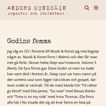
Fortsätt
till
innehållet
Godins femma
Jag såg en CD i fönstret till Musik & Konst jag inte begrep
något av. Musik & Konst finns i Malmö och den får man
inte gå förbi. Skivan hette
Deep soul treasures. Volume 5
(Kent). De fyra första gav Dave Godin ut men nu hade
han varit död i femton år. Deep soul var hans namn på
den sortens soul som ligger nära blues och gospel, där
även ordet är centralt. Till de mest kända hör ”I’d rather
go blind” med Etta James, ”Go now” med Bessie Banks
och ”Time is on my side” med Irma Thomas. (De finns
alla här.) Nu visade det sig att kvar fanns en lista på