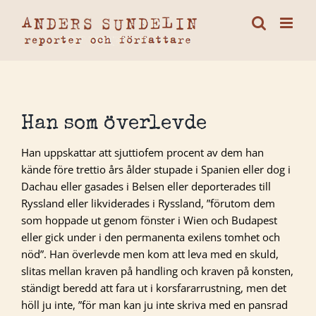
Fortsätt
till
innehållet
Han som överlevde
Han uppskattar att sjuttiofem procent av dem han
kände före trettio års ålder stupade i Spanien eller dog i
Dachau eller gasades i Belsen eller deporterades till
Ryssland eller likviderades i Ryssland, ”förutom dem
som hoppade ut genom fönster i Wien och Budapest
eller gick under i den permanenta exilens tomhet och
nöd”. Han överlevde men kom att leva med en skuld,
slitas mellan kraven på handling och kraven på konsten,
ständigt beredd att fara ut i korsfararrustning, men det
höll ju inte, ”för man kan ju inte skriva med en pansrad