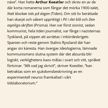
näve”. Han hette
Arthur Koestler
och skrev en av de
där korta romanerna som fångar det mörka 1900-talet,
Natt klockan tolv på dagen
(Tiden). Om sitt liv berättade
han skarpt och säkert uppriktigt i
Pil i det blå
och
Den
osynliga skriften
(Prisma). Han var först sionist, sedan
kommunist, hela tiden journalist, var fånge i nazisternas
Tyskland, på vippen att avrättas i inbördeskrigets
Spanien och reste genom Stalins Ryssland där han
angav sin käresta. Han övergav ideologierna, lämnade
kommunismens slutna system där det absurda blir
logiskt, verklighetens kaos målas i svart och vitt, språket
förtvinar. ”Allt vad jag skrivit”, skriver Koestler, ”kan
betraktas som en sjukdomsbeskrivning av en
experimentell neuros framkallad i vårt
tidslaboratorium.”