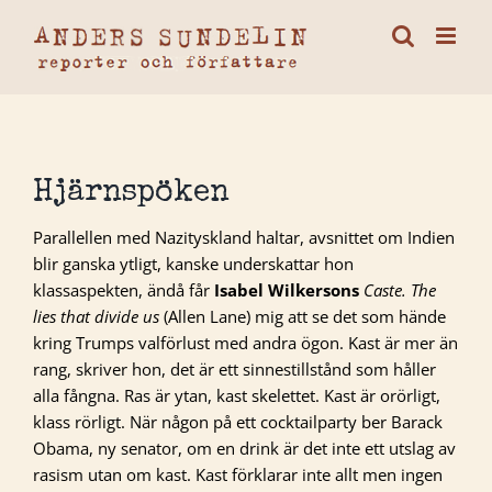
Fortsätt
till
innehållet
Hjärnspöken
Parallellen med Nazityskland haltar, avsnittet om Indien
blir ganska ytligt, kanske underskattar hon
klassaspekten, ändå får
Isabel Wilkersons
Caste. The
lies that divide us
(Allen Lane) mig att se det som hände
kring Trumps valförlust med andra ögon. Kast är mer än
rang, skriver hon, det är ett sinnestillstånd som håller
alla fångna. Ras är ytan, kast skelettet. Kast är orörligt,
klass rörligt. När någon på ett cocktailparty ber Barack
Obama, ny senator, om en drink är det inte ett utslag av
rasism utan om kast. Kast förklarar inte allt men ingen