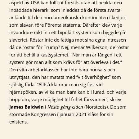
aspekt av USA kan fullt ut förstås utan att beakta den
inbäddade hierarki som inleddes då de första svarta
anlände till den nordamerikanska kontinenten i kedjor,
som slavar, före Förenta staterna. Därefter klev varje
invandrare rakt in i ett bipolärt system som byggde på
slaveriet. Röstar inte de fattiga mot sina egna intressen
då de röstar för Trump? Nej, menar Wilkerson, de röstar
för att behålla kastsystemet. ”När man är fången i ett
system gör man allt som krävs för att överleva i det.”
Den vita arbetarklassen har inte bara hunsats och
utnyttjats, den har matats med ”vit överhöghet” som
själslig föda. ”Alltså klamrar man sig fast vid
hjärnspöken, av vilka man bara kan bli lurad, och varje
hopp om, varje möjlighet till frihet försvinner”, skrev
James Baldwin
i
Nästa gång elden
(Norstedts). De som
stormade Kongressen i januari 2021 slåss för sin
existens.