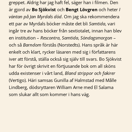
greppet. Aldrig har jag haft fel, säger han i filmen. Den
är gjord av
Bo Sjökvist
och
Bengt Lövgren
och heter
I
väntan på Jan Myrdals död
. Om jag ska rekommendera
ett par av Myrdals böcker måste det bli
Samtida
, vari
ingår tre av hans böcker från sextiotalet, innan han blev
en institution –
Rescontra
,
Samtida
,
Söndagsmorgon
–
och så
Barndom
förstås (Norstedts). Hans språk är här
enkelt och klart, rycker läsaren med sig i författarens
iver att förstå, ställa också sig själv till svars. Bo Sjökvist
har för övrigt skrivit en förtjusande bok om all sköns
udda existenser i vårt land,
Bland strippor och fakirer
(Vertigo). Häri samsas Gunilla af Halmstad med Målle
Lindberg, dödsryttaren William Arne med El Salama
som slukar allt som kommer i hans väg.