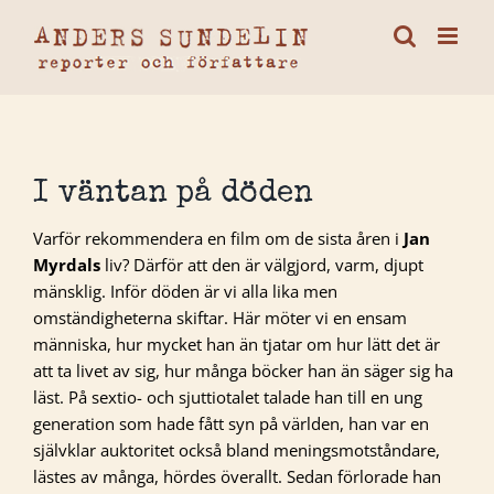
Fortsätt
till
innehållet
I väntan på döden
Varför rekommendera en film om de sista åren i
Jan
Myrdals
liv? Därför att den är välgjord, varm, djupt
mänsklig. Inför döden är vi alla lika men
omständigheterna skiftar. Här möter vi en ensam
människa, hur mycket han än tjatar om hur lätt det är
att ta livet av sig, hur många böcker han än säger sig ha
läst. På sextio- och sjuttiotalet talade han till en ung
generation som hade fått syn på världen, han var en
självklar auktoritet också bland meningsmotståndare,
lästes av många, hördes överallt. Sedan förlorade han