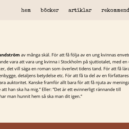
hem
böcker
artiklar
rekommend
Sundström
av många skäl. För att få följa av en ung kvinnas env
unde vara att vara ung kvinna i Stockholm på sjuttiotalet, med en 
er, det vill säga en roman som överlevt tidens tand. För att få lära
enbygge, detaljens betydelse etc. För att få ta del av en författar
ara auktoritet. Kanske framför allt bara för att få njuta av mening
te att han ska ha mig.” Eller: ”Det är ett evinnerligt rännande till
har man hunnit hem så ska man dit igen.”