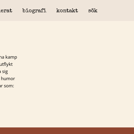
erat
biografi
kontakt
sök
etna kamp
utflykt
 sig
es humor
ar som: