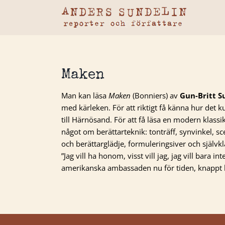
Fortsätt
till
innehållet
Maken
Man kan läsa
Maken
(Bonniers) av
Gun-Britt 
med kärleken. För att riktigt få känna hur det k
till Härnösand. För att få läsa en modern klassik
något om berättarteknik: tonträff, synvinkel, sc
och berättarglädje, formuleringsiver och självkl
”Jag vill ha honom, visst vill jag, jag vill bara in
amerikanska ambassaden nu för tiden, knappt 