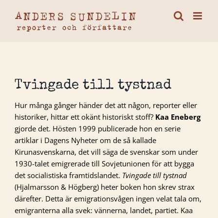
Fortsätt
till
innehållet
Tvingade till tystnad
Hur många gånger händer det att någon, reporter eller
historiker, hittar ett okänt historiskt stoff?
Kaa Eneberg
gjorde det. Hösten 1999 publicerade hon en serie
artiklar i Dagens Nyheter om de så kallade
Kirunasvenskarna, det vill säga de svenskar som under
1930-talet emigrerade till Sovjetunionen för att bygga
det socialistiska framtidslandet.
Tvingade till tystnad
(Hjalmarsson & Högberg) heter boken hon skrev strax
därefter. Detta är emigrationsvågen ingen velat tala om,
emigranterna alla svek: vännerna, landet, partiet. Kaa