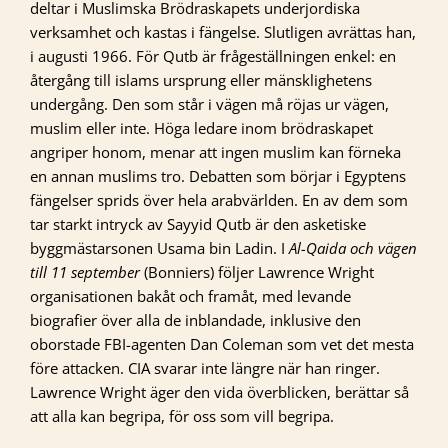
deltar i Muslimska Brödraskapets underjordiska
verksamhet och kastas i fängelse. Slutligen avrättas han,
i augusti 1966. För Qutb är frågeställningen enkel: en
återgång till islams ursprung eller mänsklighetens
undergång. Den som står i vägen må röjas ur vägen,
muslim eller inte. Höga ledare inom brödraskapet
angriper honom, menar att ingen muslim kan förneka
en annan muslims tro. Debatten som börjar i Egyptens
fängelser sprids över hela arabvärlden. En av dem som
tar starkt intryck av Sayyid Qutb är den asketiske
byggmästarsonen Usama bin Ladin. I
Al-Qaida och vägen
till 11 september
(Bonniers) följer Lawrence Wright
organisationen bakåt och framåt, med levande
biografier över alla de inblandade, inklusive den
oborstade FBI-agenten Dan Coleman som vet det mesta
före attacken. CIA svarar inte längre när han ringer.
Lawrence Wright äger den vida överblicken, berättar så
att alla kan begripa, för oss som vill begripa.