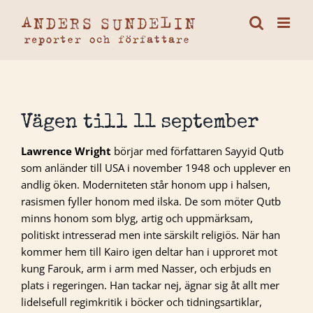
Fortsätt
till
innehållet
Vägen till 11 september
Lawrence Wright
börjar med författaren Sayyid Qutb
som anländer till USA i november 1948 och upplever en
andlig öken. Moderniteten står honom upp i halsen,
rasismen fyller honom med ilska. De som möter Qutb
minns honom som blyg, artig och uppmärksam,
politiskt intresserad men inte särskilt religiös. När han
kommer hem till Kairo igen deltar han i upproret mot
kung Farouk, arm i arm med Nasser, och erbjuds en
plats i regeringen. Han tackar nej, ägnar sig åt allt mer
lidelsefull regimkritik i böcker och tidningsartiklar,