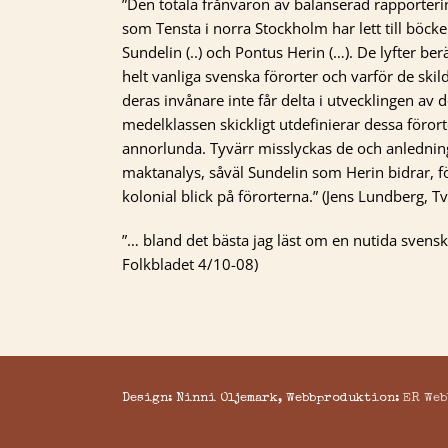
”Den totala frånvaron av balanserad rapporterin
som Tensta i norra Stockholm har lett till böck
Sundelin (..) och Pontus Herin (…). De lyfter be
helt vanliga svenska förorter och varför de ski
deras invånare inte får delta i utvecklingen av
medelklassen skickligt utdefinierar dessa föror
annorlunda. Tyvärr misslyckas de och anledning
maktanalys, såväl Sundelin som Herin bidrar, fö
kolonial blick på förorterna.” (Jens Lundberg, 
”… bland det bästa jag läst om en nutida svensk
Folkbladet 4/10-08)
Design: Ninni Oljemark, Webbproduktion:
ER Web