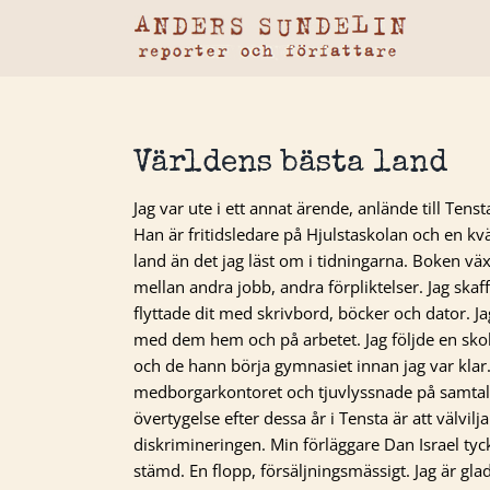
Fortsätt
till
innehållet
Världens bästa land
Jag var ute i ett annat ärende, anlände till Tenst
Han är fritidsledare på Hjulstaskolan och en kv
land än det jag läst om i tidningarna. Boken v
mellan andra jobb, andra förpliktelser. Jag skaf
flyttade dit med skrivbord, böcker och dator. Jag
med dem hem och på arbetet. Jag följde en skolk
och de hann börja gymnasiet innan jag var klar.
medborgarkontoret och tjuvlyssnade på samtal
övertygelse efter dessa år i Tensta är att välvi
diskrimineringen. Min förläggare Dan Israel tyc
stämd. En flopp, försäljningsmässigt. Jag är glad