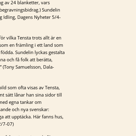
ng av 24 blanketter, vars
r begravningsbidrag.) Sundelin
g Idling, Dagens Nyheter 5/4-
r vilka Tensta trots allt är en
som en främling i ett land som
födda. Sundelin lyckas gestalta
na och få folk att berätta,
.” (Tony Samuelsson, Dala-
 bild som ofta visas av Tensta,
t sätt lånar han sina sidor till
 med egna tankar om
kande och nya svenskar:
a att upptäcka. Här fanns hus,
2/7-07)