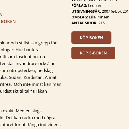
FÖRLAG:
Leopard
UTGIVNINGSÅR:
2007 (e-bok 201
EN
OMSLAG:
Lille Prinsen
R BOKEN
ANTAL SIDOR:
216
KÖP BOKEN
klar och stilistiska grepp för
aningar: Hur hantera
KÖP E-BOKEN
mittsam fascination, en
Tenstas invandrare också är
 som utropstecken, nedslag
uka. Sudan. Kurdistan. Annat
Eritrea.’ Och inte minst kan man
rdistiskt tilltal.” (Håkan
h exakt. Med en slags
ild. Det kan räcka med några
ntoret för att fånga individens