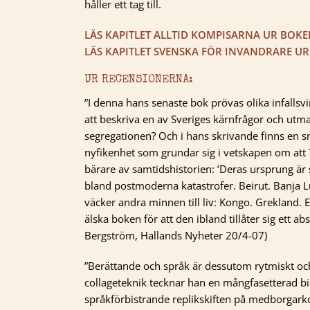
håller ett tag till.
LÄS KAPITLET ALLTID KOMPISARNA UR BOK
LÄS KAPITLET SVENSKA FÖR INVANDRARE U
UR RECENSIONERNA:
”I denna hans senaste bok prövas olika infallsvin
att beskriva en av Sveriges kärnfrågor och utm
segregationen? Och i hans skrivande finns en s
nyfikenhet som grundar sig i vetskapen om att 
bärare av samtidshistorien: ’Deras ursprung är
bland postmoderna katastrofer. Beirut. Banja L
väcker andra minnen till liv: Kongo. Grekland. 
älska boken för att den ibland tillåter sig ett absu
Bergström, Hallands Nyheter 20/4-07)
”Berättande och språk är dessutom rytmiskt oc
collageteknik tecknar han en mångfasetterad b
språkförbistrande replikskiften på medborgarko