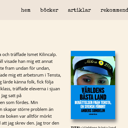
hem
böcker
artiklar
rekommend
a och träffade Ismet Kilincalp.
äll visade han mig ett annat
äxte fram undan för undan,
fade mig ett arbetsrum i Tensta,
 lärde känna folk, fick följa
lass, träffade eleverna i sjuan
 Jag satt på
en som fördes. Min
ljan skapar större problem än
kte boken var alltför mörkt
 att jag skrev den. Jag tror den
TITEL:
Världens bästa land