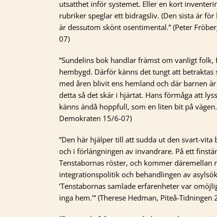
utsatthet inför systemet. Eller en kort inventeri
rubriker speglar ett bidragsliv. (Den sista är fö
är dessutom skönt osentimental.” (Peter Fröber
07)
”Sundelins bok handlar främst om vanligt folk, fö
hembygd. Därför känns det tungt att betraktas 
med åren blivit ens hemland och där barnen är 
detta så det skär i hjärtat. Hans förmåga att lyss
känns ändå hoppfull, som en liten bit på vägen
Demokraten 15/6-07)
”Den här hjälper till att sudda ut den svart-vita
och i förlängningen av invandrare. På ett finstäm
Tenstabornas röster, och kommer däremellan
integrationspolitik och behandlingen av asylsö
’Tenstabornas samlade erfarenheter var omöjlig
inga hem.’” (Therese Hedman, Piteå-Tidningen 