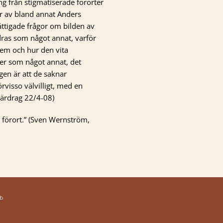
g från stigmatiserade förorter
er av bland annat Anders
rättigade frågor om bilden av
ldras som något annat, varför
 dem och hur den vita
ter som något annat, det
en är att de saknar
rvisso välvilligt, med en
Tvärdrag 22/4-08)
 förort.” (Sven Wernström,
b