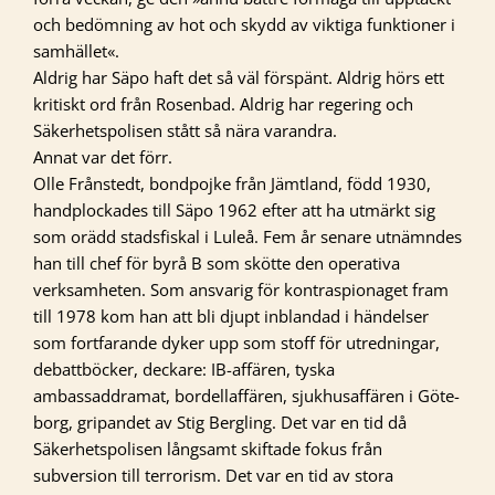
och bedömning av hot och skydd av viktiga funktioner i
samhället«.
Aldrig har Säpo haft det så väl förspänt. Aldrig hörs ett
kritiskt ord från Rosenbad. Aldrig har regering och
Säkerhetspolisen stått så nära varandra.
Annat var det förr.
Olle Frånstedt, bondpojke från Jämtland, född 1930,
handplockades till Säpo 1962 efter att ha utmärkt sig
som orädd stadsfiskal i Luleå. Fem år senare utnämndes
han till chef för byrå B som skötte den operativa
verksamheten. Som ansvarig för kontraspionaget fram
till 1978 kom han att bli djupt inblandad i händelser
som fortfarande dyker upp som stoff för utredningar,
debattböcker, deckare: IB-affären, tyska
ambassaddramat, bordellaffären, sjukhusaffären i Göte­
borg, gripandet av Stig Bergling. Det var en tid då
Säkerhetspolisen långsamt skiftade fokus från
subversion till terrorism. Det var en tid av stora