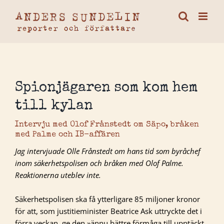
Fortsätt
till
innehållet
Spionjägaren som kom hem
till kylan
Intervju med Olof Frånstedt om Säpo, bråken
med Palme och IB-affären
Jag intervjuade Olle Frånstedt om hans tid som byråchef
inom säkerhetspolisen och bråken med Olof Palme.
Reaktionerna uteblev inte.
Säkerhetspolisen ska få ytterligare 85 miljoner kronor
för att, som justitieminister Beatrice Ask uttryckte det i
förra veckan, ge den »ännu bättre förmåga till upptäckt