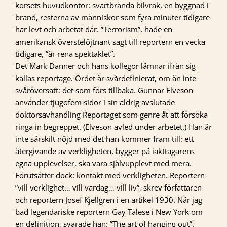
korsets huvudkontor: svartbrända bilvrak, en byggnad i
brand, resterna av människor som fyra minuter tidigare
har levt och arbetat där. ”Terrorism”, hade en
amerikansk överstelöjtnant sagt till reportern en vecka
tidigare, ”är rena spektaklet”.
Det Mark Danner och hans kollegor lämnar ifrån sig
kallas reportage. Ordet är svårdefinierat, om än inte
svåröversatt: det som förs tillbaka. Gunnar Elveson
använder tjugofem sidor i sin aldrig avslutade
doktorsavhandling Reportaget som genre åt att försöka
ringa in begreppet. (Elveson avled under arbetet.) Han är
inte särskilt nöjd med det han kommer fram till: ett
återgivande av verkligheten, bygger på iakttagarens
egna upplevelser, ska vara självupplevt med mera.
Förutsätter dock: kontakt med verkligheten. Reportern
”vill verklighet… vill vardag… vill liv”, skrev författaren
och reportern Josef Kjellgren i en artikel 1930. När jag
bad legendariske reportern Gay Talese i New York om
en definition, svarade han: ”The art of hanging out”.