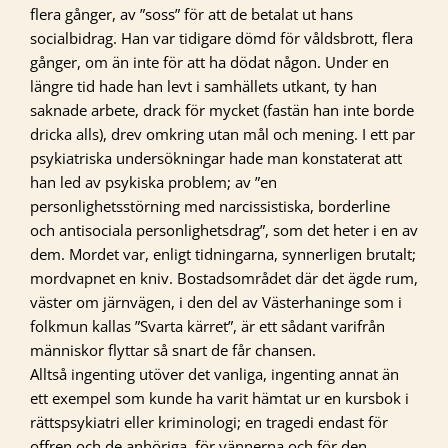
flera gånger, av ”soss” för att de betalat ut hans
socialbidrag. Han var tidigare dömd för våldsbrott, flera
gånger, om än inte för att ha dödat någon. Under en
längre tid hade han levt i samhällets utkant, ty han
saknade arbete, drack för mycket (fastän han inte borde
dricka alls), drev omkring utan mål och mening. I ett par
psykiatriska undersökningar hade man konstaterat att
han led av psykiska problem; av ”en
personlighetsstörning med narcissistiska, borderline
och antisociala personlighetsdrag”, som det heter i en av
dem. Mordet var, enligt tidningarna, synnerligen brutalt;
mordvapnet en kniv. Bostadsområdet där det ägde rum,
väster om järnvägen, i den del av Västerhaninge som i
folkmun kallas ”Svarta kärret”, är ett sådant varifrån
människor flyttar så snart de får chansen.
Alltså ingenting utöver det vanliga, ingenting annat än
ett exempel som kunde ha varit hämtat ur en kursbok i
rättspsykiatri eller kriminologi; en tragedi endast för
offren och de anhöriga, för vännerna och för den