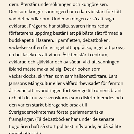
dem. Återstår undersökningen och kungörelsen.
Den som kungör sanningen har redan vid start förstått
vad det handlar om. Undersökningen är så att säga
avklarad. Frågorna har ställts, svaren finns redan,
författarens uppdrag består i att på bästa sätt förmedla
budskapet till läsaren. I pamfletten, debattboken,
väckelseskriften finns inget att upptäcka, inget att pröva,
en hel läsekrets att vinna. Åsikten står i centrum,
avklarad och självklar och av sådan vikt att sanningen
ibland måste maka på sig. Det är boken som
väckarklocka, skriften som samhällsomstörtare. Lars
Janssons Mångkultur eller välfärd ”bevisade” för femton
år sedan att invandringen fört Sverige till ruinens brant
och att det nu var svenskarna som diskriminerades och
den var en starkt bidragande orsak till
Sverigedemokraternas första parlamentariska
framgångar. (Få debattböcker har under de senaste
tjugo åren haft så stort politiskt inflytande; ändå så lite
omdebatterad.)