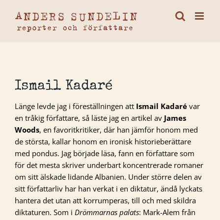
Fortsätt
till
innehållet
Ismail Kadaré
Länge levde jag i föreställningen att
Ismail Kadaré
var
en tråkig författare, så läste jag en artikel av
James
Woods
, en favoritkritiker, där han jämför honom med
de största, kallar honom en ironisk historieberättare
med pondus. Jag började läsa, fann en författare som
för det mesta skriver underbart koncentrerade romaner
om sitt älskade lidande Albanien. Under större delen av
sitt författarliv har han verkat i en diktatur, ändå lyckats
hantera det utan att korrumperas, till och med skildra
diktaturen. Som i
Drömmarnas palats
: Mark-Alem från