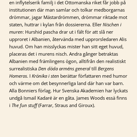
en inflytelserik familj i det Ottomanska riket får jobb på
institutionen där man samlar och tolkar medborgarnas
drömmar, jagar Mästardrömmen, drömmar riktade mot
staten, huttrar i kylan från dossiererna. Eller
Nischen i
muren
: Hurshid pascha drar ut i fält för att slå ner
upproret i Albanien, återvända med upprorsledaren Alis
huvud. Om han misslyckas mister han sitt eget huvud,
placeras det i murens nisch. Andra gånger betraktas
Albanien med främlingens ögon, alltifrån den realistiskt
surrealistiska
Den döda arméns general
till
Bergens
Homeros
. I
Krönika i sten
berättar författaren med humor
och värme om det besynnerliga land där han var barn.
Alla Bonniers förlag. Hur Svenska Akademien har lyckats
undgå Ismail Kadaré är en gåta. James Woods essä finns
i
The fun stuff
(Farrar, Straus and Giroux).